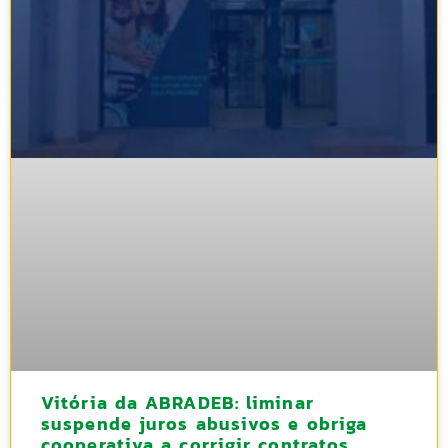
Vitória da ABRADEB: liminar
suspende juros abusivos e obriga
cooperativa a corrigir contratos