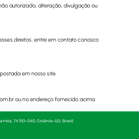
ão autorizado, alteração, divulgação ou
 esses direitos, entre em contato conosco
 postada em nosso site.
om.br
ou no endereço fornecido acima.
arista, 74.150-040, Goiânia-GO, Brasil