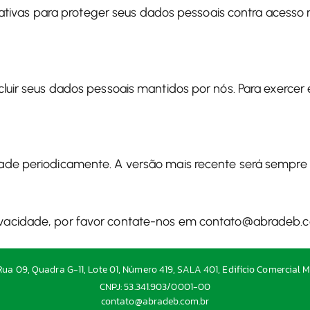
ivas para proteger seus dados pessoais contra acesso n
xcluir seus dados pessoais mantidos por nós. Para exercer
idade periodicamente. A versão mais recente será sempre
ivacidade, por favor contate-nos em
contato@abradeb.c
ua 09, Quadra G-11, Lote 01, Número 419, SALA 401, Edifício Comercial M
CNPJ: 53.341.903/0001-00
contato@abradeb.com.br